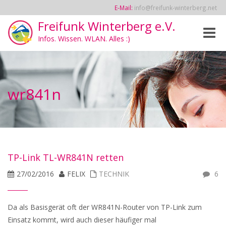
E-Mail:
info@freifunk-winterberg.net
Freifunk Winterberg e.V.
Toggle
Infos. Wissen. WLAN. Alles :)
naviga
wr841n
TP-Link TL-WR841N retten
27/02/2016
FELIX
TECHNIK
6
Da als Basisgerät oft der WR841N-Router von TP-Link zum
Einsatz kommt, wird auch dieser häufiger mal