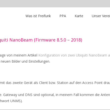
Was ist Freifunk
PPA
Karte
Unser Vere
uiti NanoBeam (Firmware 8.5.0 – 2018)
lage von meinem Artikel
Konfiguration von zwei Ubiquiti NanoBeam a
 neuen Bilder und Einstellungen.
amit das zweite Gerät als Client bzw. Station auf den Access Point dra
sse. Gateway und DNS sind optional, in meinem Fall kommen die Antenn
ichwort UNMS).