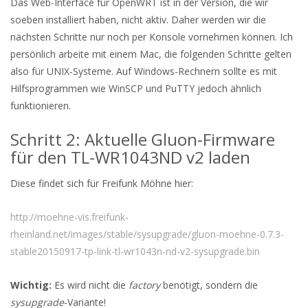
Das Web-Interface für OpenWRT ist in der Version, die wir
soeben installiert haben, nicht aktiv. Daher werden wir die
nächsten Schritte nur noch per Konsole vornehmen können. Ich
persönlich arbeite mit einem Mac, die folgenden Schritte gelten
also für UNIX-Systeme. Auf Windows-Rechnern sollte es mit
Hilfsprogrammen wie WinSCP und PuTTY jedoch ähnlich
funktionieren.
Schritt 2: Aktuelle Gluon-Firmware
für den TL-WR1043ND v2 laden
Diese findet sich für Freifunk Möhne hier:
http://moehne-vis.freifunk-
rheinland.net/images/stable/sysupgrade/gluon-moehne-0.7.3-
stable20150917-tp-link-tl-wr1043n-nd-v2-sysupgrade.bin
Wichtig:
Es wird nicht die
factory
benötigt, sondern die
sysupgrade
-Variante!