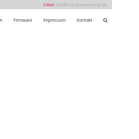
E-Mail:
info@freifunk-winterberg.net
in
Firmware
Impressum
Kontakt