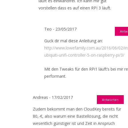
läuft es einwandfrei. Ich kann mir gut
vorstellen dass es auf einen RPI 3 läuft.
Teo - 23/05/2017
Antw
Guck dir mal diese Anleitung an:
http://www.lowefamily.com.au/2016/06/02/ins
ubiquiti-unifi-controller-5-on-raspberry-pi/3/
Mit den Tweaks für den RPi1 läuft’s bei mir r
performant.
Andreas - 17/02/2017
Antworten
Zudem bekommt man den CloudKey bereits für
80,-€, also warum eine Bastellösung, die nicht
wesentlich günstiger ist und Zeit in Anspruch