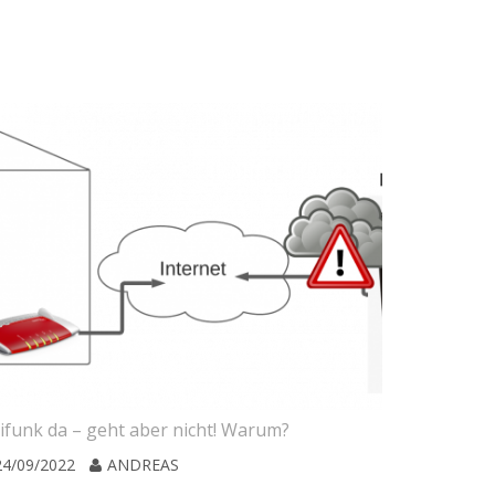
ifunk da – geht aber nicht! Warum?
Freifunk da
24/09/2022
ANDREAS
24/09/202