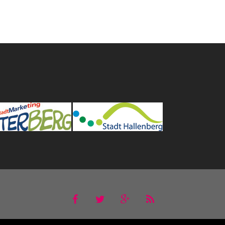
Powered by
WordPress
. Designed by
Magee Themes
.